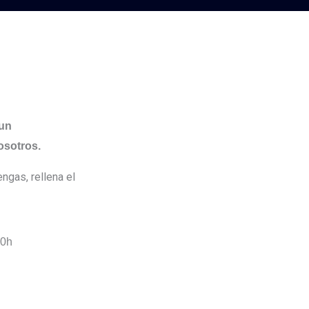
 un
osotros.
ngas, rellena el
00h